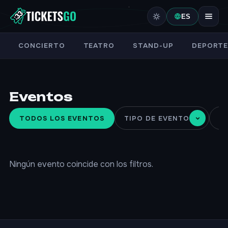
ES
CONCIERTO
TEATRO
STAND-UP
DEPORT
Eventos
TODOS LOS EVENTOS
TIPO DE EVENTO
C
Ningún evento coincide con los filtros.